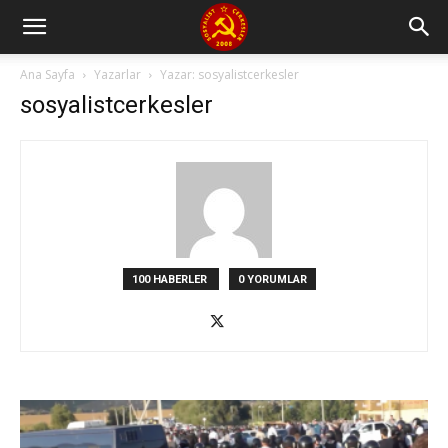
Ana Sayfa
Yazarlar
Yazar: sosyalistcerkesler
sosyalistcerkesler
100 HABERLER
0 YORUMLAR