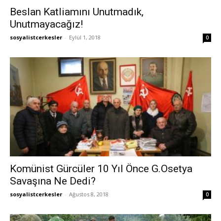
Beslan Katliamını Unutmadık,
Unutmayacağız!
sosyalistcerkesler
-
Eylül 1, 2018
0
Komünist Gürcüler 10 Yıl Önce G.Osetya
Savaşına Ne Dedi?
sosyalistcerkesler
-
Ağustos 8, 2018
0