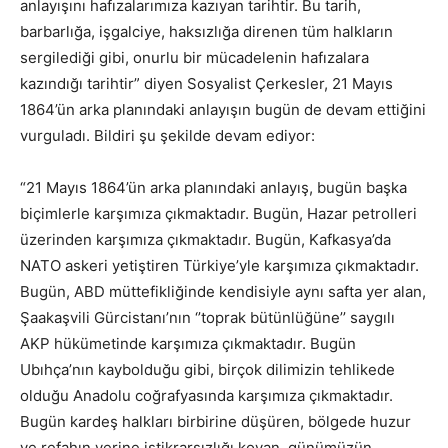
anlayışını hafızalarımıza kazıyan tarihtir. Bu tarih,
barbarlığa, işgalciye, haksızlığa direnen tüm halkların
sergilediği gibi, onurlu bir mücadelenin hafızalara
kazındığı tarihtir” diyen Sosyalist Çerkesler, 21 Mayıs
1864’ün arka planındaki anlayışın bugün de devam ettiğini
vurguladı. Bildiri şu şekilde devam ediyor:
“21 Mayıs 1864’ün arka planındaki anlayış, bugün başka
biçimlerle karşımıza çıkmaktadır. Bugün, Hazar petrolleri
üzerinden karşımıza çıkmaktadır. Bugün, Kafkasya’da
NATO askeri yetiştiren Türkiye’yle karşımıza çıkmaktadır.
Bugün, ABD müttefikliğinde kendisiyle aynı safta yer alan,
Şaakaşvili Gürcistanı’nın ‘’toprak bütünlüğüne’’ saygılı
AKP hükümetinde karşımıza çıkmaktadır. Bugün
Ubıhça’nın kaybolduğu gibi, birçok dilimizin tehlikede
olduğu Anadolu coğrafyasında karşımıza çıkmaktadır.
Bugün kardeş halkları birbirine düşüren, bölgede huzur
ve refahın yerine istikrarsızlığı koyan, günümüzün