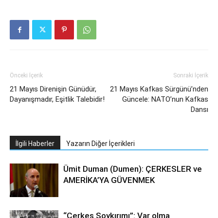
Önceki İçerik
Sonraki İçerik
21 Mayıs Direnişin Günüdür,
21 Mayıs Kafkas Sürgünü’nden
Dayanışmadır, Eşitlik Talebidir!
Güncele: NATO’nun Kafkas
Dansı
İlgili Haberler
Yazarın Diğer İçerikleri
Ümit Duman (Dumen): ÇERKESLER ve
AMERİKA’YA GÜVENMEK
“Çerkes Soykırımı”: Var olma