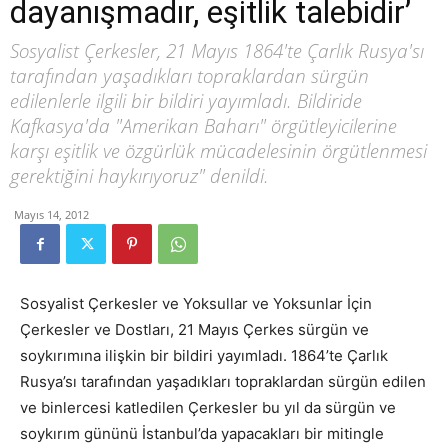
dayanışmadır, eşitlik talebidir’
Sosyalist Çerkesler, 21 Mayıs 1864'te Çarlık Rusya'sı
tarafından yaşadıkları topraklardan sürgün
edilenlerle ilgili bir bildiri yayımladı. Bildiride
Kafkasya'da "Amerikan Baharı" örgütleyicilerine
karşı eşitlik ve özgürlük mücadelesinin örgütlenmesi
gerektiğini haykırıyoruz" denildi.
Mayıs 14, 2012
Sosyalist Çerkesler ve Yoksullar ve Yoksunlar İçin
Çerkesler ve Dostları, 21 Mayıs Çerkes sürgün ve
soykırımına ilişkin bir bildiri yayımladı. 1864’te Çarlık
Rusya’sı tarafından yaşadıkları topraklardan sürgün edilen
ve binlercesi katledilen Çerkesler bu yıl da sürgün ve
soykırım gününü İstanbul’da yapacakları bir mitingle