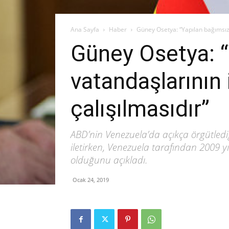
Ana Sayfa
Haber
Güney Osetya: “Yapılan bağımsız 
Güney Osetya: “
vatandaşlarının
çalışılmasıdır”
ABD’nin Venezuela’da açıkça örgütledi
iletirken, Venezuela tarafından 2009 
olduğunu açıkladı.
Ocak 24, 2019