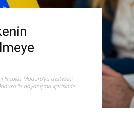
kenin
ilmeye
nı Nicolas Maduro’ya desteğini
Maduro ile dayanışma içerisinde