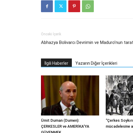
Önceki İçerik
Abhazya Bolivarcı Devrimin ve Maduro’nun tara
İlgili Haberler
Yazarın Diğer İçerikleri
Ümit Duman (Dumen):
“Çerkes Soykırı
ÇERKESLER ve AMERİKA’YA
mücadelesine a
GÜVENMEK