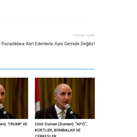
Sonraki İçerik
li Pazarlıklara Alet Edenlerle Aynı Gemide Değiliz!
en): TRUMP VE
Ümit Duman (Dumen): “APO”,
KÜRTLER, BOMBALAR VE
ÇERKESLER