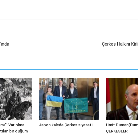
fında
Çerkes Halkını Kir
mı”: Var olma
Japon kalede Çerkes siyaseti
Ümit Duman(Dum
tılan bir düğüm
ÇERKESLER