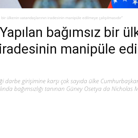
bir ülkenin vatandaşlarının iradesinin manipüle edilmeye çalışılmasıdır”
Yapılan bağımsız bir ül
 iradesinin manipüle ed
ği darbe girişimine karşı çok sayıda ülke Cumhurbaşka
yılında bağımsızlığı tanınan Güney Osetya da Nicholas 