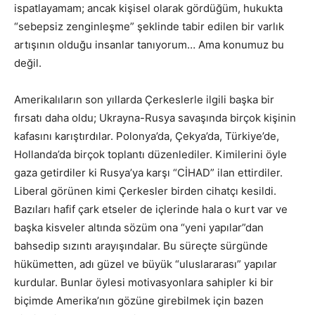
ispatlayamam; ancak kişisel olarak gördüğüm, hukukta
“sebepsiz zenginleşme” şeklinde tabir edilen bir varlık
artışının olduğu insanlar tanıyorum… Ama konumuz bu
değil.
Amerikalıların son yıllarda Çerkeslerle ilgili başka bir
fırsatı daha oldu; Ukrayna-Rusya savaşında birçok kişinin
kafasını karıştırdılar. Polonya’da, Çekya’da, Türkiye’de,
Hollanda’da birçok toplantı düzenlediler. Kimilerini öyle
gaza getirdiler ki Rusya’ya karşı “CİHAD” ilan ettirdiler.
Liberal görünen kimi Çerkesler birden cihatçı kesildi.
Bazıları hafif çark etseler de içlerinde hala o kurt var ve
başka kisveler altında sözüm ona “yeni yapılar”dan
bahsedip sızıntı arayışındalar. Bu süreçte sürgünde
hükümetten, adı güzel ve büyük “uluslararası” yapılar
kurdular. Bunlar öylesi motivasyonlara sahipler ki bir
biçimde Amerika’nın gözüne girebilmek için bazen