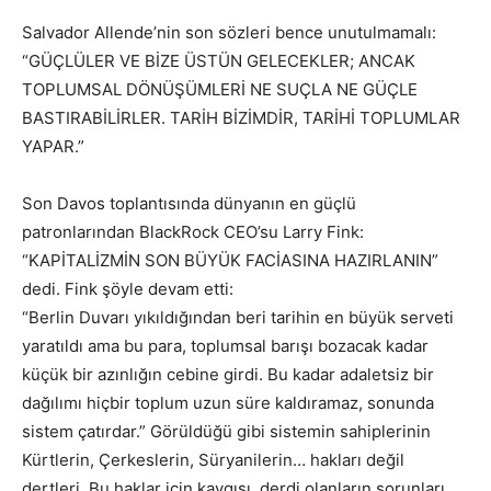
Salvador Allende’nin son sözleri bence unutulmamalı:
“GÜÇLÜLER VE BİZE ÜSTÜN GELECEKLER; ANCAK
TOPLUMSAL DÖNÜŞÜMLERİ NE SUÇLA NE GÜÇLE
BASTIRABİLİRLER. TARİH BİZİMDİR, TARİHİ TOPLUMLAR
YAPAR.”
Son Davos toplantısında dünyanın en güçlü
patronlarından BlackRock CEO’su Larry Fink:
“KAPİTALİZMİN SON BÜYÜK FACİASINA HAZIRLANIN”
dedi. Fink şöyle devam etti:
“Berlin Duvarı yıkıldığından beri tarihin en büyük serveti
yaratıldı ama bu para, toplumsal barışı bozacak kadar
küçük bir azınlığın cebine girdi. Bu kadar adaletsiz bir
dağılımı hiçbir toplum uzun süre kaldıramaz, sonunda
sistem çatırdar.” Görüldüğü gibi sistemin sahiplerinin
Kürtlerin, Çerkeslerin, Süryanilerin… hakları değil
dertleri. Bu haklar için kaygısı, derdi olanların sorunları