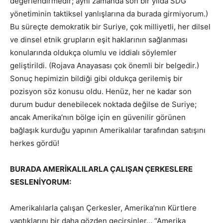
değerlendirmedir; aynı zamanda son bir yılda SDG
yönetiminin taktiksel yanlışlarına da burada girmiyorum.)
Bu süreçte demokratik bir Suriye, çok milliyetli, her dilsel
ve dinsel etnik grupların eşit haklarının sağlanması
konularında oldukça olumlu ve iddialı söylemler
geliştirildi. (Rojava Anayasası çok önemli bir belgedir.)
Sonuç hepimizin bildiği gibi oldukça gerilemiş bir
pozisyon söz konusu oldu. Henüz, her ne kadar son
durum budur denebilecek noktada değilse de Suriye;
ancak Amerika’nın bölge için en güvenilir görünen
bağlaşık kurduğu yapının Amerikalılar tarafından satışını
herkes gördü!
BURADA AMERİKALILARLA ÇALIŞAN ÇERKESLERE
SESLENİYORUM:
Amerikalılarla çalışan Çerkesler, Amerika’nın Kürtlere
yaptıklarını bir daha gözden geçirsinler… “Amerika