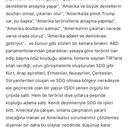
devletlerle anlaşma yapar”, “Amerika ve büyük devletlerin
dostları olmaz, çıkarları olur”, “Amerika’da şimdi Trump
var, bu başka”, “Amerika teröristlerle anlaşma yapmaz”,
“Amerika dostlarını satmaz”, “Amerika’nın çıkarları nerede
varsa orada oluruz”, “Amerika adalet ve demokrasi
getiriyor”… ve bunun gibi sözleri bir kenara bırakın. ABD
parlamentolarından çıkardıkları yasaya göre terörist ilan
edip başına ödül koyduğu adama; binlerle sayılan TIR’larla
silah verdiği, uzun görüşmelerle oluşturulan SDG gibi
Kürt, Arap aşiretleri, Ermeniler, Nusayriler, Çerkesler,
Süryanilerden oluşan ve SDG olmasa bölgeyi neredeyse
ele geçirecek olan bir yapıyı (IŞİD) yenen örgütü bir
çırpıda sattı. Hem de terörist diye yıllarca peşinde
koştuğu adama sattı. Kendi deyimleriyle SDG ile işleri
bitti. Amerika’yla çalışan, onlarla çalışmanın yararlı
olacağına inanan ve Amerika’sız sorunlarımız çözülemez
diyenler bir daha bu olaylar nezdinde düşünüp karar