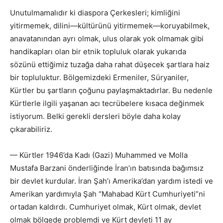
Unutulmamalıdır ki diaspora Çerkesleri; kimliğini
yitirmemek, dilini—kültürünü yitirmemek—koruyabilmek,
anavatanından ayrı olmak, ulus olarak yok olmamak gibi
handikapları olan bir etnik topluluk olarak yukarıda
sözünü ettiğimiz tuzağa daha rahat düşecek şartlara haiz
bir topluluktur. Bölgemizdeki Ermeniler, Süryaniler,
Kürtler bu şartların çoğunu paylaşmaktadırlar. Bu nedenle
Kürtlerle ilgili yaşanan acı tecrübelere kısaca değinmek
istiyorum. Belki gerekli dersleri böyle daha kolay
çıkarabiliriz.
— Kürtler 1946’da Kadı (Gazi) Muhammed ve Molla
Mustafa Barzani önderliğinde İran’ın batısında bağımsız
bir devlet kurdular. İran Şah’ı Amerika’dan yardım istedi ve
Amerikan yardımıyla Şah “Mahabad Kürt Cumhuriyeti”ni
ortadan kaldırdı. Cumhuriyet olmak, Kürt olmak, devlet
olmak bölgede problemdi ve Kürt devleti 11 ay