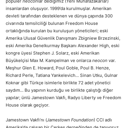
popüler
neocon
lar dediğimiz (Yeni Muhafazakarlar)
insanlardan oluşuyor. 1999’da kurulmuşlar. Amerikan
devleti tarafından desteklenen ve dünya çapında 300
civarında temsilciliği bulunan Freedom House
ortaklığında kurulan bu kuruluşun yöneticileri; eski
Amerika Ulusal Güvenlik Danışmanı Zbigniew Brzezinski,
eski Amerika Genelkurmay Başkanı Alexander High, eski
kongre üyesi Stephen J. Solarz, eski Amerikan
Büyükelçisi Max M. Kampelman ve onlarca
neocon
var.
Meşhur Glen E. Howard, Poul Goble, Poul B. Henze,
Richard Perle, Tatiana Yankelevich… Sinan Utku, Gulnar
Koknar gibi Türkçe isimlerle birlikte 72 adet yönetici
saydım… Bu yapının kurduğu ve birlikte çalıştığı diğer
yapılar; ünlü Jamestown Vakfı, Radyo Liberty ve Freedom
House olarak geçiyor.
Jamestown Vakfı’nı (
Jamestown Foundation
) CCI adlı
Amerika’da çalışan bir Çerkes derneğinden de tanıyoruz.