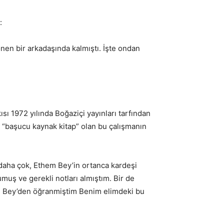
:
önen bir arkadaşında kalmıştı. İşte ondan
sı 1972 yılında Boğaziçi yayınları tarfından
rın “başucu kaynak kitap” olan bu çalışmanın
a daha çok, Ethem Bey’in ortanca kardeşi
muş ve gerekli notları almıştım. Bir de
slan Bey’den öğranmiştim Benim elimdeki bu