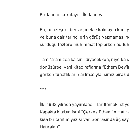
Bir tane olsa kolaydı. İki tane var.
Eh, benzeşen, benzeşmekle kalmayıp kimi yerl
ve buna dair tarihçilerin görüş yazmaması he
sürdüğü tezlere mühimmat toplarken bu tuh
Tam “aramızda kalsın” diyecekken, niye kalsı
dönüşürse, yani kitap raflarına “Ethem Bey’i
gerken tuhaflıkların artmasıyla işimiz biraz 
***
İlki 1962 yılında yayımlandı. Tariflemek isti
Kapakta kitabın ismi “Çerkes Ethem’in Hatıra
kısa bir tanıtım yazısı var. Sonrasında üç sa
Hatıraları”.