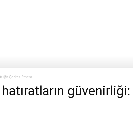
irliği: Çerkez Ethem
hatıratların güvenirliğ