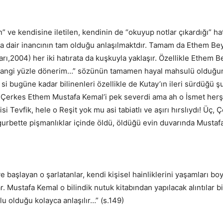
” ve kendisine iletilen, kendinin de “okuyup notlar çıkardığı” ha
na dair inancının tam olduğu anlaşılmaktdır. Tamam da Ethem Be
rı,2004) her iki hatırata da kuşkuyla yaklaşır. Özellikle Ethem Be
angi yüzle dönerim…” sözünün tamamen hayal mahsulü olduğunu k
” si bugüne kadar bilinenleri özellikle de Kutay’ın ileri sürdüğ
, Çerkes Ethem Mustafa Kemal’i pek severdi ama ah o İsmet herşe
i Tevfik, hele o Reşit yok mu asi tabiatlı ve aşırı hırslıydı! Üç,
urbette pişmanlıklar içinde öldü, öldüğü evin duvarında Mustafa 
e başlayan o şarlatanlar, kendi kişisel hainliklerini yaşamları 
 Mustafa Kemal o bilindik nutuk kitabından yapılacak alıntılar bile
lu olduğu kolayca anlaşılır…” (s.149)