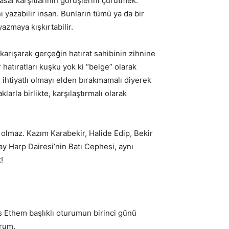
sal karşıtlarının görüşlerini çürütmek.
nı yazabilir insan. Bunların tümü ya da bir
azmaya kışkırtabilir.
karışarak gerçeğin hatırat sahibinin zihnine
 hatıratları kuşku yok ki “belge” olarak
 ihtiyatlı olmayı elden bırakmamalı diyerek
rla birlikte, karşılaştırmalı olarak
 olmaz. Kazım Karabekir, Halide Edip, Bekir
ay Harp Dairesi’nin Batı Cephesi, aynı
!
 Ethem başlıklı oturumun birinci günü
orum.