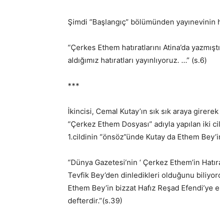
Şimdi “Başlangıç” bölümünden yayınevinin ha
“Çerkes Ethem hatıratlarını Atina’da yazmışt
aldığımız hatıratları yayınlıyoruz. …” (s.6)
***
İkincisi, Cemal Kutay’ın sık sık araya girer
“Çerkez Ethem Dosyası” adıyla yapılan iki cilt
1.cildinin “önsöz”ünde Kutay da Ethem Bey’in 
“Dünya Gazetesi’nin ‘ Çerkez Ethem’in Hatıra
Tevfik Bey’den dinledikleri olduğunu biliyor
Ethem Bey’in bizzat Hafız Reşad Efendi’ye es
defterdir.”(s.39)