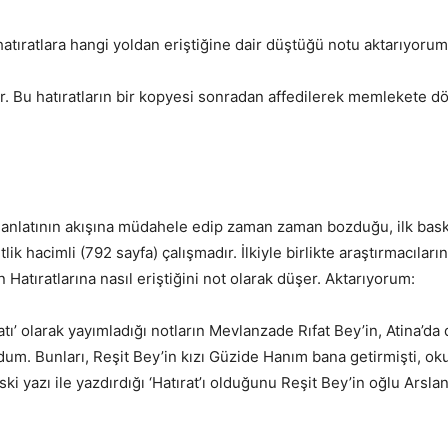
tıratlara hangi yoldan eriştiğine dair düştüğü notu aktarıyorum
ır. Bu hatıratların bir kopyesi sonradan affedilerek memlekete d
ek anlatının akışına müdahele edip zaman zaman bozduğu, ilk baskı
lik hacimli (792 sayfa) çalışmadır. İlkiyle birlikte araştırmacıla
Hatıratlarına nasıl eriştiğini not olarak düşer. Aktarıyorum:
tı’ olarak yayımladığı notların Mevlanzade Rıfat Bey’in, Atina’d
dum. Bunları, Reşit Bey’in kızı Güzide Hanım bana getirmişti, oku
ki yazı ile yazdırdığı ‘Hatırat’ı olduğunu Reşit Bey’in oğlu Ar