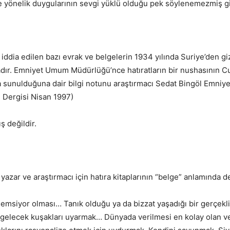
 yönelik duygularının sevgi yüklü olduğu pek söylenemezmiş gi
 iddia edilen bazı evrak ve belgelerin 1934 yılında Suriye’den g
adır. Emniyet Umum Müdürlüğü’nce hatıratların bir nushasının 
 sunulduğuna dair bilgi notunu araştırmacı Sedat Bingöl Emniye
ih Dergisi Nisan 1997)
ş değildir.
yazar ve araştırmacı için hatıra kitaplarının “belge” anlamında d
nemsiyor olması… Tanık olduğu ya da bizzat yaşadığı bir gerçekl
elecek kuşakları uyarmak… Dünyada verilmesi en kolay olan ve 