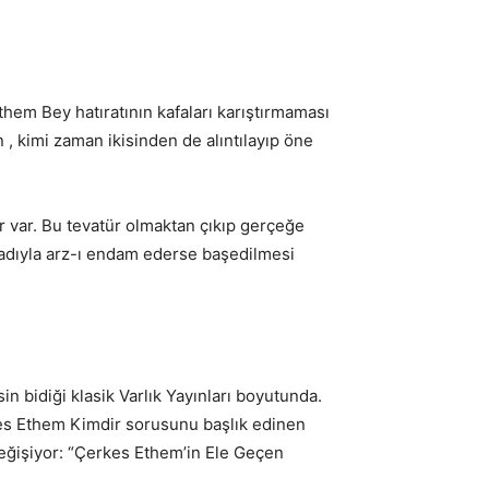
them Bey hatıratının kafaları karıştırmaması
 , kimi zaman ikisinden de alıntılayıp öne
ür var. Bu tevatür olmaktan çıkıp gerçeğe
ı” adıyla arz-ı endam ederse başedilmesi
in bidiği klasik Varlık Yayınları boyutunda.
erkes Ethem Kimdir sorusunu başlık edinen
ı değişiyor: “Çerkes Ethem’in Ele Geçen