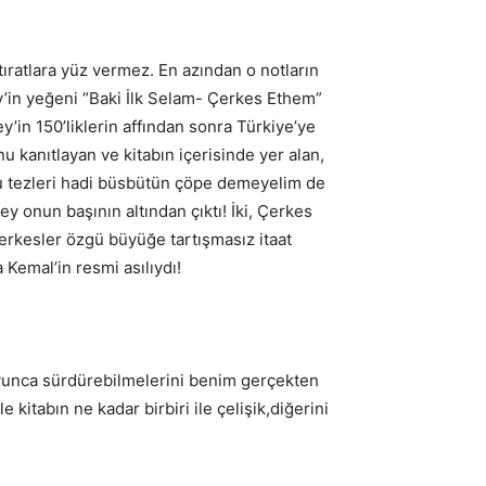
tıratlara yüz vermez. En azından o notların
y’in yeğeni “Baki İlk Selam- Çerkes Ethem”
y’in 150’liklerin affından sonra Türkiye’ye
anıtlayan ve kitabın içerisinde yer alan,
ü şu tezleri hadi büsbütün çöpe demeyelim de
y onun başının altından çıktı! İki, Çerkes
 Çerkesler özgü büyüğe tartışmasız itaat
Kemal’in resmi asılıydı!
boyunca sürdürebilmelerini benim gerçekten
 kitabın ne kadar birbiri ile çelişik,diğerini