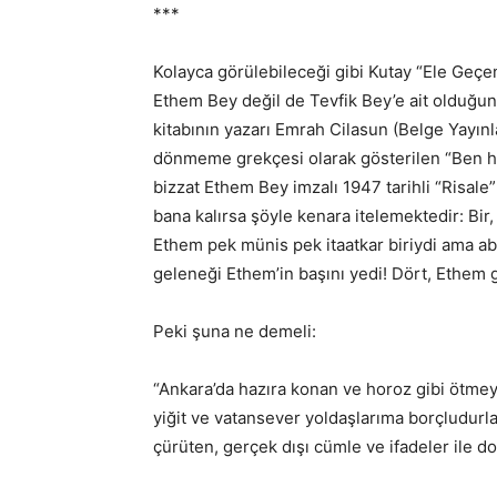
***
Kolayca görülebileceği gibi Kutay “Ele Geçen
Ethem Bey değil de Tevfik Bey’e ait olduğu
kitabının yazarı Emrah Cilasun (Belge Yayınla
dönmeme grekçesi olarak gösterilen “Ben h
bizzat Ethem Bey imzalı 1947 tarihli “Risale
bana kalırsa şöyle kenara itelemektedir: Bir
Ethem pek münis pek itaatkar biriydi ama abis
geleneği Ethem’in başını yedi! Dört, Ethem g
Peki şuna ne demeli:
“Ankara’da hazıra konan ve horoz gibi ötmey
yiğit ve vatansever yoldaşlarıma borçludurlar.
çürüten, gerçek dışı cümle ve ifadeler ile do