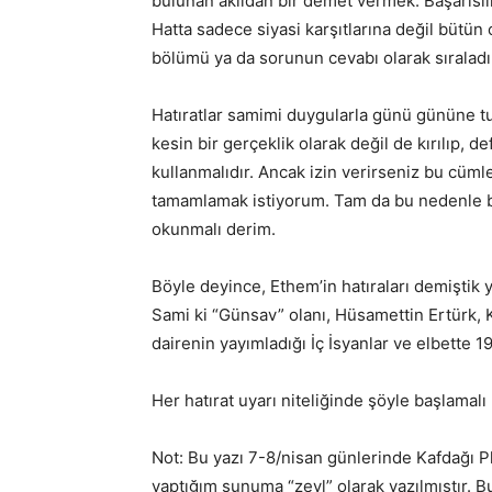
bulunan akıldan bir demet vermek. Başarısılı
Hatta sadece siyasi karşıtlarına değil bütün c
bölümü ya da sorunun cevabı olarak sıraladık
Hatıratlar samimi duygularla günü gününe tut
kesin bir gerçeklik olarak değil de kırılıp, d
kullanmalıdır. Ancak izin verirseniz bu cüml
tamamlamak istiyorum. Tam da bu nedenle bir 
okunmalı derim.
Böyle deyince, Ethem’in hatıraları demiştik 
Sami ki “Günsav” olanı, Hüsamettin Ertürk, K
dairenin yayımladığı İç İsyanlar ve elbette
Her hatırat uyarı niteliğinde şöyle başlama
Not: Bu yazı 7-8/nisan günlerinde Kafdağı 
yaptığım sunuma “zeyl” olarak yazılmıştır. Bu