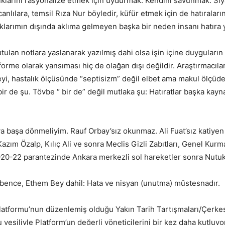
klarını rasyonalize etmek için uydurmak. Kendini savunmak. Siya
anlılara, temsil Rıza Nur böyledir, küfür etmek için de hatıraları
larımın dışında aklıma gelmeyen başka bir neden insanı hatıra y
ulan notlara yaslanarak yazılmış dahi olsa işin içine duyguların 
eforme olarak yansıması hiç de olağan dışı değildir. Araştırmacılar
eyi, hastalık ölçüsünde “septisizm” değil elbet ama makul ölçüde
de şu. Tövbe “ bir de” değil mutlaka şu: Hatıratlar başka kaynakla
ya başa dönmeliyim. Rauf Orbay’sız okunmaz. Ali Fuat’sız katiyen
azım Özalp, Kılıç Ali ve sonra Meclis Gizli Zabıtları, Genel Kurm
 1920-22 parantezinde Ankara merkezli sol hareketler sonra Nutuk
lı bence, Ethem Bey dahil: Hata ve nisyan (unutma) müstesnadır.
Platformu’nun düzenlemiş olduğu Yakın Tarih Tartışmaları/Çerkes
 vesiliyle Platform’un değerli yöneticilerini bir kez daha kutluy