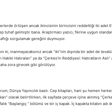
erde örtüşen ancak ikincisinin birincisini reddettiği iki adet E
p tuhaf gelmiştir bana. Araştırmacı yazıcı, fikrine uygun olandan
aflığı sorgulamak gereğini duymuyor.
nı ki, inanmayacaksınız ancak “iki”nin dışında bir adet de tevat
n Hakiki Hatıraları” ya da “Çerkes’in Reddiyesi: Hatıratların Asl
daha zora girecek gibi görülüyor.
yorum, Dünya Yayıncılık bastı. Cep kitapları, hani şu hemen herkes
ları” olarak belirtilirken, ilk sayfada çerçeve içine alınmış “Ç
yfalık “Başlangıç “ bölümü ve bir iç kapak. İç kapakta kitabın ad