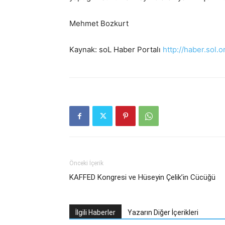
Mehmet Bozkurt
Kaynak: soL Haber Portalı
http://haber.sol.or
Önceki İçerik
KAFFED Kongresi ve Hüseyin Çelik’in Cücüğü
İlgili Haberler
Yazarın Diğer İçerikleri