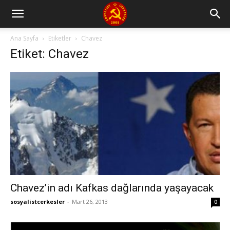
Ana Sayfa
Etiketler
Chavez
Etiket: Chavez
Chavez’in adı Kafkas dağlarında yaşayacak
sosyalistcerkesler
-
Mart 26, 2013
0