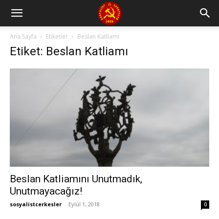
Ana Sayfa
Etiketler
Beslan Katliamı
Etiket: Beslan Katliamı
Beslan Katliamını Unutmadık,
Unutmayacağız!
sosyalistcerkesler
-
Eylül 1, 2018
0