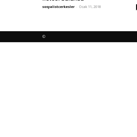
sosyalistcerkesler
-
Ocak 11, 2018
©