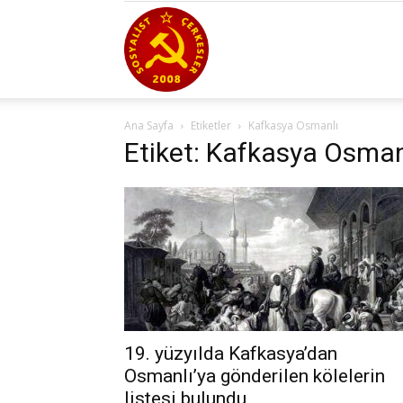
Sosyalist
Ana Sayfa
Etiketler
Kafkasya Osmanlı
Çerkesler
Etiket: Kafkasya Osman
19. yüzyılda Kafkasya’dan
Osmanlı’ya gönderilen kölelerin
listesi bulundu