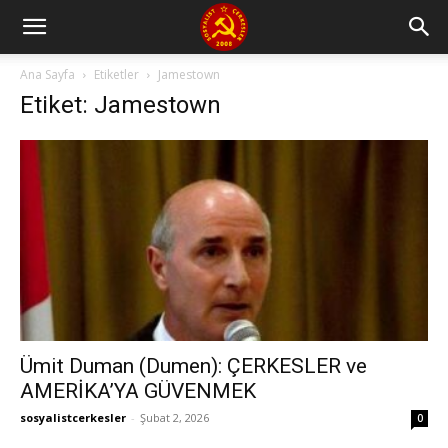
Ana Sayfa
Etiketler
Jamestown
Etiket: Jamestown
Ümit Duman (Dumen): ÇERKESLER ve
AMERİKA’YA GÜVENMEK
sosyalistcerkesler
-
Şubat 2, 2026
0