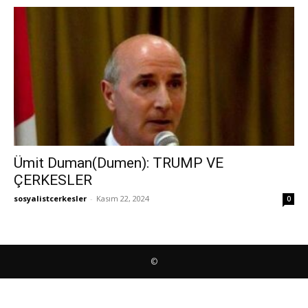
Ümit Duman(Dumen): TRUMP VE
ÇERKESLER
sosyalistcerkesler
-
Kasım 22, 2024
0
©