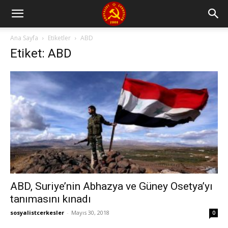
Ana Sayfa
Etiketler
ABD
Etiket: ABD
ABD, Suriye’nin Abhazya ve Güney Osetya’yı
tanımasını kınadı
sosyalistcerkesler
-
Mayıs 30, 2018
0